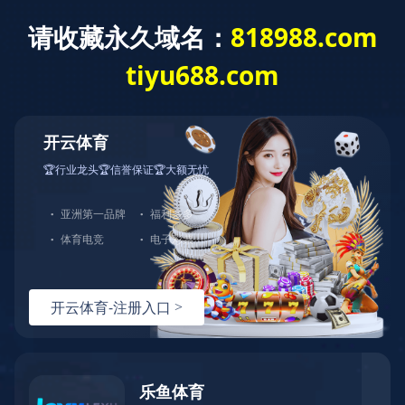
首页
解决方案

解决方案
进一步了解

弱电系统建设及智能化系统
信息安全整体解决方案
安全云解决方案
华体会官方网页版络建设方案
智能化机房建设及动环监测