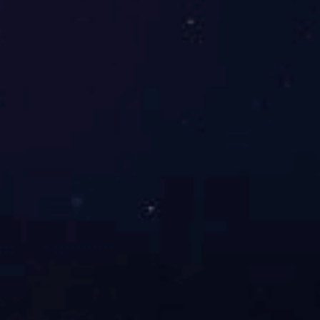
扫二维码用手机看
首页
解决方案
弱电系统建设及智能化系统
信息安全整体解决方案
安全云解
决方案
华体会官方网页版络建设方案
智能化机房建设及动环
监测
分支组网及移动办公
智能化组网解决方案
新闻资讯
公司新闻
行业新闻
工程案例
国内案例
国外案例
关于我们