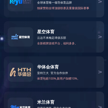
分支组网及移动办公
智能化组网解决方案
新闻资讯

新闻资讯
进一步了解

公司新闻
行业新闻
工程案例

工程案例
进一步了解
